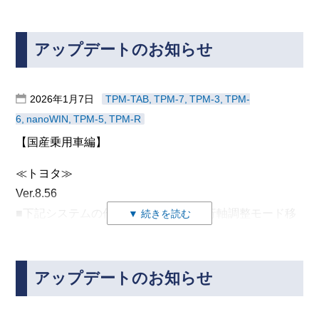
行」を追加しました。
[対応システム]
前方レーダセンサ
アップデートのお知らせ
Ver.8.57
前方認識カメラ
■「前方認識カメラ」作業サポートに「カメラ光軸調整
ブラインドスポットモニター “B”
値書き込み」を追加しました。
2026年1月7日
TPM-TAB
TPM-7
TPM-3
TPM-
ブラインドスポットモニター “A”
6
nanoWIN
TPM-5
TPM-R
≪ホンダ≫
前側方レーダー “A”
Ver.4.41
【国産乗用車編】
前側方レーダー “B”
■アコードツアラー(2012年式)のシステム「EPS」にて
≪トヨタ≫
作業サポートが表示しない件について対応しました。
Ver.8.56
作業サポート項目「トルクセンサ学習」が表示されま
■下記システムの作業サポートに「走行軸調整モード移
▼ 続きを読む
す。
≪三菱≫
行」を追加しました。
Ver.6.52
[対応システム]
■下記システムの作業サポートに対応しました。
前方レーダセンサ
アップデートのお知らせ
Ver.8.57
･ Auto Stop & Go (AS&G)
前方認識カメラ
■「前方認識カメラ」作業サポートに「カメラ光軸調整
スターターカウンター書き込み
ブラインドスポットモニター “B”
値書き込み」を追加しました。