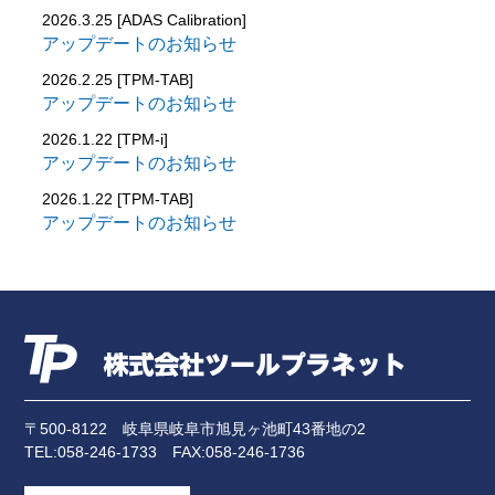
アルト HA37S/HA97S 2021.12-
・リアアクスルステアリング 右
2026.3.25 [ADAS Calibration]
スイフト ZCDDS/ZDDDS/ZCEDS/ZDEDS 2023.12-
≪UD≫Ver.3.02
・フロントアクスル･リフト
アップデートのお知らせ
フロンクス WDB3S/WEB3S 2024.10-
■以下のシステムの作業サポートを追加しました。
・レーン･チェンジ･アシスト･スレーブ
2026.2.25 [TPM-TAB]
･ 前方監視カメラ
・コンバーチブルトップ
アップデートのお知らせ
・PCM/CDR
2026.1.22 [TPM-i]
前方監視カメラ
アップデートのお知らせ
2.ボクスター/ケイマン(981/982)
･ 前方監視レーダー
・レーン･チェンジ･アシスト･スレーブ
2026.1.22 [TPM-TAB]
前方監視レーダー
アップデートのお知らせ
・コンバーチブルトップ
・PCM/CDR
3.カイエン(92A)
・PCM/CDR
4.マカン(95B)
・サウンドシンポーザー
・PCM/CDR
〒500-8122
岐阜県岐阜市旭見ヶ池町43番地の2
TEL:
058-246-1733
FAX:058-246-1736