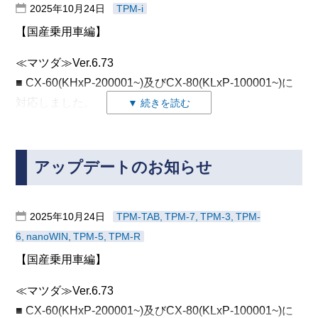
2025年10月24日
TPM-i
ブラインドスポットモニター “A”
スターターカウンター初期化
≪ホンダ≫
【国産乗用車編】
･ ABS/ASC/ASTC/WSS
前側方レーダー “A”
Ver.4.41
前側方レーダー “B”
バルブ液圧学習 – カットバルブ液圧, インレッ
≪マツダ≫Ver.6.73
■アコードツアラー(2012年式)のシステム「EPS」にて
トバルブ液圧
■ CX-60(KHxP-200001~)及びCX-80(KLxP-100001~)に
･ 4WS/パワステ/チルト
作業サポートが表示しない件について対応しました。
対応しました。
▼ 続きを読む
センサー中立点学習 - トルクセンサー中立点
作業サポート項目「トルクセンサ学習」が表示されま
対応内容
学習, トルクセンサー中立点学習値リセット
す。
≪三菱≫
1.診断
制御履歴 - 電流制限履歴（最新1番目), 電流制
Ver.6.52
・PCM (パワートレインコントロールモジュール)
限履歴（最新2番目), 電流制限履歴（最新3番
アップデートのお知らせ
2.作業サポート
■下記システムの作業サポートに対応しました。
目), 電流制限履歴（最新4番目),
・ECM (エンジンコントロールモジュール)
2-1 ABS (ブレーキ)
･ Auto Stop & Go (AS&G)
電流制限履歴（最新5番目), 電源電圧低下/上昇
・OBC (充電制御ユニット)
・DSC横Gセンサの初期設定
履歴（最新1番目）, 電源電圧低下/上昇履歴（最
2025年10月24日
TPM-TAB
TPM-7
TPM-3
TPM-
スターターカウンター書き込み
・BPS (バックアップ電源)
新2番目）, 電源電圧低下/上昇履歴（最新3番
・DSC縦Gセンサの初期設定
6
nanoWIN
TPM-5
TPM-R
目）, 電源電圧低下/上昇履歴（最新4番目）, 電
・TCM (トランスミッションコントロールモジュール)
スターターカウンター初期化
・DSC圧力センサの初期設定
源電圧低下/上昇履歴（最新5番目）
【国産乗用車編】
･ ABS/ASC/ASTC/WSS
・DSC (ブレーキ)
・DSCヨーレートセンサの初期設定
2-2 FSC (フロントサイドカメラ)
･ ACC/FCM
・SAS (エアバッグ)
バルブ液圧学習 – カットバルブ液圧, インレッ
・走行エーミング
≪マツダ≫Ver.6.73
制御履歴 - FCM作動履歴0, FCM作動履歴1,
トバルブ液圧
・EPS (電動パワーステアリング)
・静止エーミング
FCM作動履歴2
■ CX-60(KHxP-200001~)及びCX-80(KLxP-100001~)に
･ 4WS/パワステ/チルト