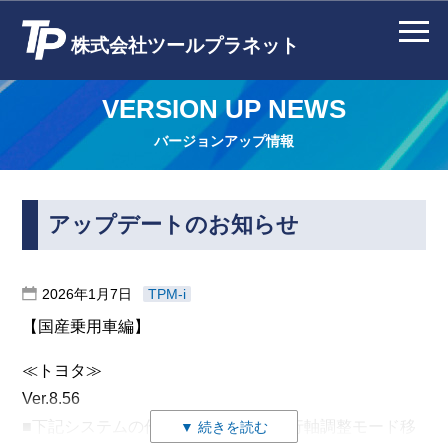
株式会社ツールプラネット
VERSION UP NEWS
バージョンアップ情報
アップデートのお知らせ
2026年1月7日
TPM-i
【国産乗用車編】
≪トヨタ≫
Ver.8.56
■下記システムの作業サポートに「走行軸調整モード移
▼ 続きを読む