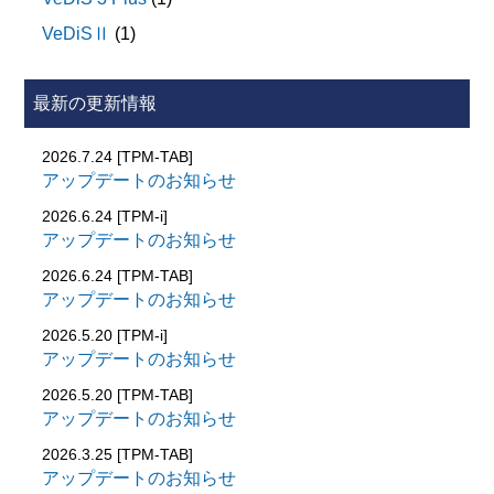
VeDiSⅡ
(1)
[ABS/ESP]
減圧・増圧動作点検
最新の更新情報
センサ一括校正
2026.7.24 [TPM-TAB]
※UDS-CANのABS/ESP ECUを搭載している車両は未
アップデートのお知らせ
対応です。
2026.6.24 [TPM-i]
【未対応車種】 (未対応車両の一覧です。ご注意くださ
アップデートのお知らせ
い。)
2026.6.24 [TPM-TAB]
ハスラー MR52S/MR92S 2020.01-
アップデートのお知らせ
クロスビー MN71S 2020.10-
【輸入乗用車編】※スーパーカーソフト対応のみ
2026.5.20 [TPM-i]
エスクード YEH1S 2022.04-
≪PORSCHE≫Ver.1.25
アップデートのお知らせ
スペーシア MK53S 2022.08-
■ 以下の車両に以下のシステムを追加しました。
2026.5.20 [TPM-TAB]
ワゴンRスマイル MX81S 2021.08-
1.911(991)
アップデートのお知らせ
ソリオ MA37S/MA27S 2020.12-
・ PTM
2026.3.25 [TPM-TAB]
ワゴンR MH55S/MH85S/MH95S 2022.08-
・リアアクスルステアリング 左
アップデートのお知らせ
【国産トラック編】