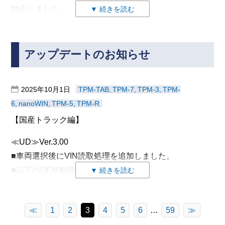
・FSC (フロントセンシングカメラ)
【国産トラック編】
・FSC動作履歴の読み出し
対応しました。
▼ 続きを読む
センサー中立点学習 - トルクセンサー中立点
・VCM (ビークルコントロールモジュール)
対応内容
学習, トルクセンサー中立点学習値リセット
≪UD≫
・FR (フロントレーダー)
2-3 ALH/AFS (ヘッドライト)
1.診断
制御履歴 - 電流制限履歴（最新1番目), 電流制
Ver.3.03
・ALH/ASF (ヘッドライト)
・ヘッドライトレベリングセンサの初期設定
・PCM (パワートレインコントロールモジュール)
限履歴（最新2番目), 電流制限履歴（最新3番
アップデートのお知らせ
2.データモニタ
■以下のシステムの作業サポートを追加しました。
・FSR (フロントサイドレーダー)
・ヘッドライトレベリングアクチュエータの強制駆動
目), 電流制限履歴（最新4番目),
・ECM (エンジンコントロールモジュール)
・PCM (パワートレインコントロールモジュール)
･ ESCOT
・DASH-ESU (エアコン)
電流制限履歴（最新5番目), 電源電圧低下/上昇
・OBC (充電制御ユニット)
2-4 FR (フロントレーダー)
・TCM (トランスミッションコントロールモジュール)
履歴（最新1番目）, 電源電圧低下/上昇履歴（最
・BCM(ボディコントロールモジュール)
2025年10月1日
TPM-TAB
TPM-7
TPM-3
TPM-
クラッチ摩耗点検
・BPS (バックアップ電源)
・走行エーミング
新2番目）, 電源電圧低下/上昇履歴（最新3番
・DSC (ブレーキ)
・ISB_AMP (車両近接警報)
6
nanoWIN
TPM-5
TPM-R
目）, 電源電圧低下/上昇履歴（最新4番目）, 電
ギヤボックス、クラッチ、作動位置
・TCM (トランスミッションコントロールモジュール)
・SAS (エアバッグ)
2-5 VCM（ビークルコントロールモジュール）
源電圧低下/上昇履歴（最新5番目）
【国産トラック編】
・DSC (ブレーキ)
・EPS (電動パワーステアリング)
≪FUSO≫
3.作業サポート
･ ACC/FCM
・VCM動作履歴の読み出し
・SAS (エアバッグ)
・FSC (フロントサイドカメラ)
Ver.5.00
3-1 ABS (ブレーキ)
≪UD≫Ver.3.00
制御履歴 - FCM作動履歴0, FCM作動履歴1,
・EPS (電動パワーステアリング)
・VCM (ビークルコントロールモジュール)
≪スズキ≫Ver.4.78
■ 4P10のエンジン作業サポートの「インジェクタ」で
・DSC横Gセンサの初期設定
FCM作動履歴2
■車両選択後にVIN読取処理を追加しました。
・FSC (フロントセンシングカメラ)
・FR (フロントレーダー)
下記の作業サポートを追加しました。(「2014年03月以
リセット後にイグニッションキーOFF/ONの処理を行う
・DSC縦Gセンサの初期設定
■以下のOEM車両を追加しました。
▼ 続きを読む
・VCM (ビークルコントロールモジュール)
・DASH-ESU (エアコン)
降」車両用)
画面を追加しました。
・DSC圧力センサの初期設定
大型トラック･クオン (エンジン型式:6UZ1) [い
・FR (フロントレーダー)
・SB_AMP (車両近接警報)
・DSCヨーレートセンサの初期設定
3-2 FSC (フロントサイドカメラ)
すゞ・ギガ]
[ABS/ESP]
・ALH/ASF (ヘッドライト)
≪
1
2
3
4
5
6
…
59
≫
・走行エーミング
小型トラック･カゼット (エンジン型式:4JZ1) [い
・FSR (フロントサイドレーダー)
減圧・増圧動作点検