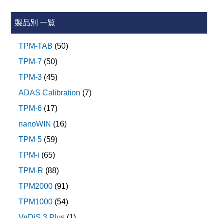
すゞ・エルフ]
・静止エーミング
・DASH-ESU (エアコン)
センサ一括校正
■2017年以降の車両のデータベース
・FSC動作履歴の読み出し
・BCM(ボディコントロールモジュール)
製品別 一覧
(2025/08/13)をアップデートしました。
※UDS-CANのABS/ESP ECUを搭載している車両は未
■2017年以降の車両に下記システムを追加しま
・ISB_AMP (車両近接警報)
■2017年以降の車両に下記システムのデータモニタを追
3-3 ALH/AFS (ヘッドライト)
TPM-TAB
した。
(50)
対応です。
加しました。
・ヘッドライトレベリングセンサの初期設定
【未対応車種】 (未対応車両の一覧です。ご注意くださ
TPM-7
側方レーダー 左側後方
(50)
・ヘッドライトレベリングアクチュエータの強制駆動
側方レーダー 左側後方
い。)
TPM-3
側方レーダー 右側前方
(45)
側方レーダー 右側前方
3-4 FR (フロントレーダー)
ハスラー MR52S/MR92S 2020.01-
ADAS Calibration
側方レーダー 右側後方
(7)
・走行エーミング
クロスビー MN71S 2020.10-
側方レーダー 右側後方
TPM-6
側方レーダー 左側前方
(17)
エスクード YEH1S 2022.04-
側方レーダー 左側前方
3-5 VCM（ビークルコントロールモジュール）
nanoWIN
フロントアクティブステアリング
(16)
スペーシア MK53S 2022.08-
フロントアクティブステアリング
・VCM動作履歴の読み出し
TPM-5
(59)
ワゴンRスマイル MX81S 2021.08-
■データモニタの初期化中の進捗状況をプログレスバー
TPM-i
(65)
ソリオ MA37S/MA27S 2020.12-
で確認できるようにしました。
ワゴンR MH55S/MH85S/MH95S 2022.08-
TPM-R
(88)
アルト HA37S/HA97S 2021.12-
≪スズキ≫Ver.4.78
TPM2000
(91)
スイフト ZCDDS/ZDDDS/ZCEDS/ZDEDS 2023.12-
下記の作業サポートを追加しました。(「2014年03月以
TPM1000
(54)
フロンクス WDB3S/WEB3S 2024.10-
降」車両用)
VeDiS 3 Plus
(1)