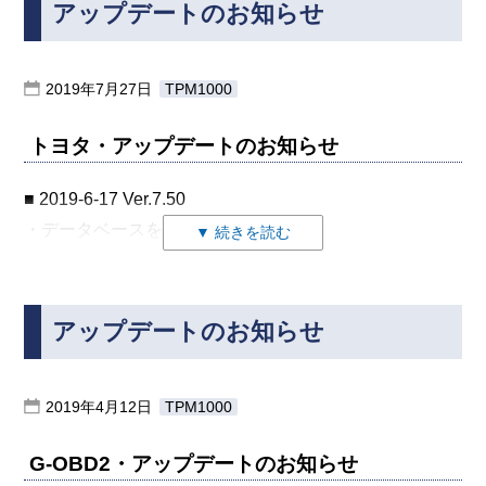
アップデートのお知らせ
～
■ 2019-8-28 Ver.6.49
■ 2019-12-27 Ver.5.97
ALPHARD/VELLFIRE [GGH / 2GR-FKS] 2020(R2)年1月
セレナ C25にて作業サポート「エンジンブレーキ調整」
作業サポートに追加しました。
～
が正しく表示されない不具合の修正
2019年7月27日
TPM1000
・i-stopデータリセット・スタータ リレー作動回数リセ
CAMRY HV [AXVH75 / A25A-FXS] 2019(R1)年12月～
ット
■ 2019-8-19 Ver.6.48
トヨタ・アップデートのお知らせ
C-HR [NGX10 / 8NR-FTS] 2019(R1)年10月～
・i-stopデータリセット・スタータ モータ作動回数のリ
1）新システム「FSCM」追加
C-HR [NGX50 / 8NR-FTS] 2019(R1)年10月～
セット
2）スカイライン V37に「EMCM」と「FSCM」を追加
■ 2019-6-17 Ver.7.50
C-HR HV [ZYX11 / 2ZR-FXE] 2019(R1)年10月～
ダイハツ・アップデートのお知らせ
・i-stopデータリセット・フューエル ポンプ リレー作動
3）リーフ ZE0 11/2010に「EVバッテリ」「テレマティ
・データベースを更新しました。
▼ 続きを読む
COPEN [LA400 / KF(T/C)] 2019(R1)年10月～
回数のリセット
ックス」「モータコントロール」「シフト」「充電器」
追加車両は以下の通りです。
■ 2019-11-27 Ver.5.31
COROLLA AXIO HV/FIELDER HV [NKE / 1NZ-FXE]
・i-stopデータリセット・フューエル ポンプ作動回数
「VSP」を追加
追加車両は以下の通りです。
2019(R1)年9月～
LEXUS
三菱・アップデートのお知らせ
のリセット
・ロッキー / 2019/10-(R01/10) / KR(T/C)
COROLLA AXIO/FIELDER [NRE / 2NR-FKE] 2019(R1)
アップデートのお知らせ
LC500h [GWZ100 / 8GR-FXS] 2019(H31)年6月～
・i-stopデータリセット・パワーリレー作動回数のリセ
年9月～
■ 2019-8-19 Ver.6.04
NX300 [AGZ1# / 8AR-FTS] 2019(H31)年5月～
ット
スバル・アップデートのお知らせ
COROLLA AXIO/FIELDER [NZE / 1NZ-FE] 2019(R1)年9
1）2019年車両の追加
NX300h [AYZ / 2AR-FXE] 2019(H31)年5月～
・i-stopデータリセット・パワードライブリレー作動回
2019年4月12日
TPM1000
月～
・PAJERO (v8#, v9#)
RX300 [AGL2# / 8AR-FTS] 2019(H31)年8月～
数のリセット
■ 2019-10-15 Ver.5.33
HARRIER [ASU6# / 8AR-FTS] 2019(R1)年10月～
・DELICA D:5
RX450h [GYL / 2GR-FXS] 2019(H31)年8月～
G-OBD2・アップデートのお知らせ
・i-stopデータリセット・サブ バッテリ 累積作動回
TOYOTA
作業サポートを追加しました。
HARRIER [ZSU / 3ZR-FAE] 2019(R1)年10月～
・OUTLANDER (GF#)