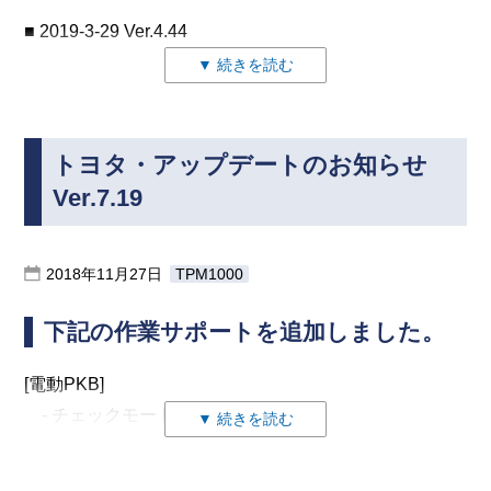
数のリセット
AQUA [NHP / 1NZ-FXE] 2019(H31)年7月～
・ハイブリッドパワートレインコントロールシステム・
HARRIER HV [AVU / 2AR-FXE] 2019(R1)年10月～
・OUTLANDER-PHEV
■ 2019-3-29 Ver.4.44
・HV-ECU・モード移行
CAMRY HV [AXVH70 / A25A-FXS] 2019(H31)年8月～
走行モード(モーター作動無し)
ダイハツ・アップデートのお知らせ
RAIZE [A2#0 / KR(T/C)] 2019(R1)年10月～
・EK-WAGON(B11W)/DAYZ
▼ 続きを読む
・ECRB・バックアップメモリ消去
COASTER [XZB / N04C] 2019(H31)年8月～
・ハイブリッドパワートレインコントロールシステム・
YARIS [KSP / 1KR-FE] 2020(R2)年2月～
・EK-SPACE/DAYZ ROOX
1)車両情報に以下の項目を追加しました
・ECRB・ヨーレートGセンサ0点消去
COROLLA [NRE210 / 8NR-FTS] 2019(H31)年8月～
■ 2019-8-5 Ver.5.20
走行モード(オートスタートストップ作動なし&モーター
HV整備モードを追加しました。
YARIS [MXPA1# / M15A-FKS] 2020(R2)年2月～
・RVR
・ECRB・モード移行
COROLLA [ZRE/ 2ZR-FAE] 2019(H31)年8月～
対応車両追加しました。
のみ走行無し)
YARIS HV [MXPH1# / M15A-FXE] 2020(R2)年2月～
・ECLIPSE CROSS
スバル・アップデートのお知らせ
- スパーク点火時の性能追跡データ
・ECRB・ECRBテストモード点検
トヨタ・アップデートのお知らせ
COROLLA HV [ZWE21# / 2ZR-FXE] 2019(H31)年9月～
・タント / 2019/07- / KF(N/A,T/C)
日野・アップデートのお知らせ
2）自己診断の追加
- 圧縮点火時の性能追跡データ
Ver.7.19
COROLLA SPORT [NRE21# / 8NR-FTS] 2019(H31)年
トヨタ・アップデートのお知らせ
■ 2019-5-20 Ver.5.32
・BMU(SUB)
9月～
FUSO・アップデートのお知らせ
■ 2019-12-23 Ver.3.13
・以下の作業サポートを追加しました。
・DCU
COROLLA SPORT HV [ZWE211 / 2ZR-FXE]
■ 2019-3-18 Ver.7.40
プロフィアとレンジャーのタイヤ空気圧モニタに対応し
[ABS/VDC]
・フロントカメラ
2018年11月27日
TPM1000
■ 2019-7-29 Ver.4.44
2019(H31)年9月～
1)対応車種を追加しました
ました。
– ABS機能チェックモード
5）作業サポートの追加
作業サポートにISSのシステムを追加しました。
COROLLA TOURING [NRE210 / 8NR-FTS] 2019(H31)
LEXUS RC F 2019(H31)年3月～
・タイヤ空気圧モニタ・自己診断
下記の作業サポートを追加しました。
– VDC機能チェックモード
・エンジン： 初期化:SCRシステム修理完了
・ISS作動状態(現在のデータ読取/データ保存/データリ
年9月～
TOYOTA NOAH/VOXY/ESQUIRE 2019(H31)年1月～
– ブレーキランプ点灯駆動
・アイサイトVer.2 のキャンセルコードの読取で、合計
セット/データ書き込み)
COROLLA TOURING [ZRE / 2ZR-FAE] 2019(H31)年9
TOYOTA NOAH HV/VOXY HV/ESQUIRE HV 2019(H31)
[電動PKB]
BENZ・アップデートのお知らせ
– 舵角センサ中立&Gセンサ0点設定モード
の数が少ないバグを修正しました。
月～
年1月～
- チェックモード移行
▼ 続きを読む
– 前後Gセンサ0点設定モード
ダイハツ・アップデートのお知らせ
BMW・アップデートのお知らせ
COROLLA TOURING HV [ZWE21# / 2ZR-FXE]
■ 2019-10-21 Ver.3.70
TOYOTA PROBOX/SUCCEED 2018(H30)年12月～
- バックアップメモリ消去
[A/C]
日産・アップデートのお知らせ
2019(H31)年9月～
以下の車両に自己診断を追加しました。
2)スマートアシスト3のステレオカメラ光軸調整で下記
– 可変コンプレッサ慣らし運転
■ 2019-2-4 Ver.5.10