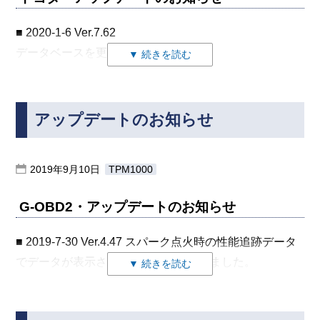
■ 2020-1-6 Ver.7.62
データベースを更新しました。
▼ 続きを読む
追加車両は以下の通りです。
・LEXUS
アップデートのお知らせ
RC300 [ASC10 / 8AR-FTS] 2019(R1)年11月～
RC300h AVE 2AR-FSE 2019(R1)年11月～
RC350 GSC 2GR-FKS 2019(R1)年11月～
2019年9月10日
TPM1000
・TOYOTA
G-OBD2・アップデートのお知らせ
ALLION/PREMIO [NZT / 1NZ-FE] 2019(R1)年12月～
ALLION/PREMIO [ZRT / 2ZR-FAE] 2019(R1)年12月～
■ 2019-7-30 Ver.4.47 スパーク点火時の性能追跡データ
ALLION/PREMIO [ZRT / 3ZR-FAE] 2019(R1)年12月～
でデータが表示されないバグを修正しました。
▼ 続きを読む
ALPHARD HV/VELLFIRE HV [AYH / 2AR-FXE]
2020(R2)年1月～
日産・アップデートのお知らせ
マツダ・アップデートのお知らせ
ALPHARD/VELLFIRE [AGH / 2AR-FE] 2020(R2)年1月