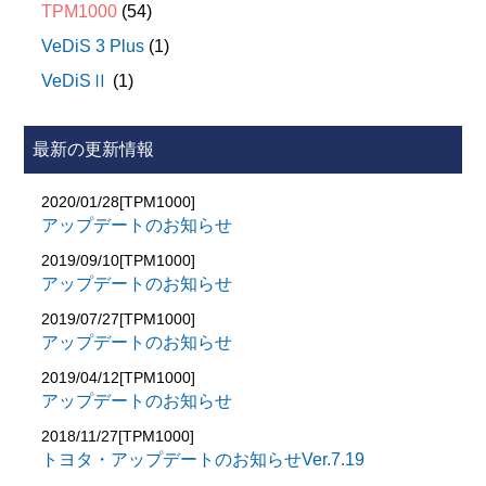
2019(H31)年5月～
・ディストロニック(DTR)
TPM1000
(54)
CX-3
追加
・マルチファンクション・カメラ(MFK)
アテンザ
VeDiS 3 Plus
(1)
・バックアップ・カメラ(RFK)
デミオ
■ 2019-2-14 Ver.6.35
VeDiSⅡ
(1)
・レーダ・センサ(SGR)
ロードスター
1)新規車両、型式、年式追加
ダイハツ・アップデートのお知ら
5）CLA クラス 117.942
〇新規車両
最新の更新情報
・ディストロニック(DTR)
NV150 AD VY12 11/2016
■ 2019-6-4 Ver.5.13
・マルチファンクション・カメラ(MFK)
セレナ e-POWER HC27 12/2017
2020/01/28[TPM1000]
・CVT ECU初期学習のテキスト表示の不具合を修正し
・バックアップ・カメラ(RFK)
アップデートのお知らせ
〇新規型式
ました。
三菱・アップデートのお知らせ
・左リヤ外側レーダ・センサ(IRS-HLA)
パラメディック E26 06/2018
2019/09/10[TPM1000]
アップデートのお知らせ
・右リヤ外側レーダ・センサ(IRS-HRA)
リーフ ZE1 07/2017
FUSO・アップデートのお知らせ
■ 2019-3-4 Ver.6.00
6）CLS クラス 218.359
リーフ ZE1 11/2018
2019/07/27[TPM1000]
1)車両追加
アップデートのお知らせ
・マルチファンクション・カメラ(MFK)
〇新規年式
■ 2019-7-5 Ver.4.43
2018年 DELICA D:5
・バックアップ・カメラ(RFK)
2019/04/12[TPM1000]
AD/ADエキスパート VY12 01/2016
・小型車4P10 エンジンの通信ができないバグを修正し
2018年 i-MiEV
アップデートのお知らせ
7）E クラス 212.047
e-NV200 ME0 02/2018
ました。
2018年 ECLIPSE CROSS
・ディストロニック(DTR)
2018/11/27[TPM1000]
NV200 バネット M20(VM20) 12/2015
2)自己診断追加
トヨタ・アップデートのお知らせVer.7.19
・マルチファンクション・カメラ(MFK)
NV200 バネット M20(VM20) 12/2016
ヘッドアップディスプレイ