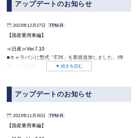
08.エアコン
アップデートのお知らせ
【国産トラック編】
ECM（エンジン）
09.車両エレクトリカル
DMCM(ただし、e-SKYACTIV PHEVのみ）
≪日野≫ Ver.3.90
17.インスルメント
2023年12月27日
TPM-R
■データベースを更新し、2023年7月までの車両に対応
TCM（トランスミッション）
29.左ライトコントロール
しました。
【国産乗用車編】
ABS/DSC（ﾌﾞﾚｰｷ）
44.パワーステアリング
■ CX-60 で、次の作業サポート及びエーミングモードに
以下の機能も更新されます。
5F.インフォメーションエレクトロニクス
SAS（エアバッグ&シートベルト）
対応しました。
≪日産≫Ver.7.10
・自己診断(故障コード読取、故障コードクリア、
6C.リアビューカメラシステム
FSC作業サポート
EPS（電動パワステ）
■キャラバンに型式「E26」を新規追加しました。(年
DTCヘルプ)
8C.ハイブリッドバッテリーマネジメント
FSC（センシング・カメラ）
式：10/2021)
▼ 続きを読む
FSCエーミング
・実測値(データモニタ)
A5.ドライバアシスタントフロムセンサー
診断、一部のデータモニタ、作業サポート、エーミン
VCM（ビークル コントロール）
FSC作業履歴の読出し
D6.左ライトコントロール2
グモードに対応しました。
フロントサイドレーダ（右）
レーダ作業サポート
D7.右ライトコントロール2
※注意
アップデートのお知らせ
■スカイラインクーペ(CV36)のAFS作業サポート「レベ
フロントサイドレーダ（左）
FR/FSR 走行エーミング
今回追加したキャラバン(E26)とNV350キャラバン
ライザ調整」を対応しました。
ALH/AFS/ALV（ヘッドライト）
(E26)とは違う車両なので、
エーミング モードの設定状態
DASH_ESU（エアコン）
2023年11月30日
TPM-R
■NV150 ADおよびセレナ(C26)の一部の車両に対して
キャラバンを選択しないと正確な診断が出来ません。
≪ダイハツ≫Ver.5.92
AT/CVTのデータモニタを対応しました。
【国産乗用車編】
・ABS/VSC作業サポートに「2次系リペアエア」と「 3
次系リペアエア」を追加しました。