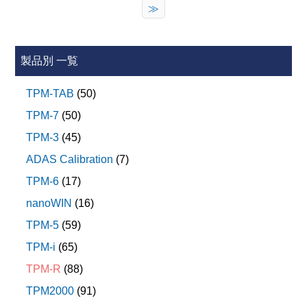
作業サポートの追加
≫
「Gセンサキャリブレーション」
・BCM （ボディー）
■CX-30、MX-30、MAZDA3で、下記の作業サポートに
MDP : 電動パワステポンプ
FC Truck
・EHS/PKB
・ドライバーモニタカメラ
対応しました。
「初期位置調整」
iVST : インテリジェントボルテージスタビライザー
2023年モデル車両
■DAYZに対して以下を追加しました。
「ドライバーモニタカメラ キャリブレーショ
メンテナンスモード「EPB整備モード」の追加
FCAMERA : フロントカメラ
ン」
- 実測値(データモニタ)の追加
機能はつぎのとおりです。
製品別 一覧
エルフ
・EHS/PKB
「ドライバーモニタカメラ キャンセル要因」
RADAR : ミリ波レーダー
・EHS/PKB
システム：FR,FSRL,FSRR（レーダ）※1
「初期位置調整」
エルガ
・サイドレーダ(フロント左)
TPM-TAB
(50)
・エーミング モードの設定状態
SRRAL : (後左) ショートレンジレーダー
「パーキングブレーキ全解除」
「サイドレーダ調整」
■ 2023年モデルまでの車両で次の新規システムの実測値
ERGA MIO
【国産トラック編】
「ブレーキ状態確認」
TPM-7
(50)
・サイドレーダ(フロント右)
・FR & FSR 同時エーミング ※2 ※3 ※4
SRRAR : (後右) ショートレンジレーダー
に対応しました。
ギガ
「サイドレーダ調整」
・FSR 走行エーミング ※2 ※3
TPM-3
(45)
≪FUSO≫Ver.4.83
SRRSL : (左) ショートレンジレーダー
・サイドレーダ(リヤ左)
MDP : 電動パワステポンプ
SKW477
■ 2023年モデルまでの車両の自己診断に対応しました。
1．以下の車両のシステムにデータモニタを追加しまし
ADAS Calibration
(7)
※1 現行の「FR（フロント レーダ センサ）」システ
「サイドレーダ調整」
SRRSR : (右) ショートレンジレーダー
iVST : インテリジェントボルテージスタビライザー
新規システムは以下のとおりです。
・サイドレーダ(リヤ右)
た。
ム名称を変更しました。
TPM-6
(17)
BMS : バッテリーマネジメントシステム
「サイドレーダ調整」
FCAMERA : フロントカメラ
■2021年モデル 大型トラック(スーパーグレート)
※2 FSRとは、「FSRL」と「FSRR」を総括した名称
ISIM
nanoWIN
(16)
DCDC12 : DC-DCコンバータ
エーミングモードの追加
RADAR : ミリ波レーダー
･ 近接領域レーダ(SRR)
です。
CAN Converter (FC Unit)
TPM-5
(59)
・サイドレーダ(フロント左)
MCU : モータコントロールユニット
■2019年モデル 中型トラック(ファイター)
BMS : バッテリーマネジメントシステム
※3 FSRの走行エーミングを実施するためのエーミン
2．以下の車両のシステムに作業サポートを追加しまし
「サイドレーダ調整」
HVAC (オートエアコン)
TPM-i
(65)
OBC : オンボードチャージャー
･ 近接領域レーダ(SRR)
グモードに移行します。
た。
MCU : モータコントロールユニット
・サイドレーダ(フロント右)
新統合ECU
TPM-R
(88)
■2010年モデル 小型トラック(キャンター)
「サイドレーダ調整」
VCU : 車両制御ユニット
FSRL(左前サイド レーダ)は、「左前サイド レーダ
■2021年モデル 大型トラック(スーパーグレート)
VCU : 車両制御ユニット
電動パワーステアリングユニット
・サイドレーダ(リヤ左)
TPM2000
(91)
■ 2023年モデルまでの車両の実測値に対応しました。
･ ISS
走行エーミング」を選択してください。
･ 近接領域レーダ(SRR)
「サイドレーダ調整」