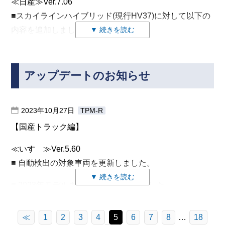
≪マツダ≫Ver.6.58
≪日産≫Ver.7.06
■CX-60の診断（故障コード読み取り・消去）に対応し
■スカイラインハイブリッド(現行HV37)に対して以下の
【国産トラック 編】
ました。
内容を追加しました。
▼ 続きを読む
≪いすゞ≫Ver.5.70
- 実測値(データモニタ)の追加
対応システムは下記のとおりです。
■ 自動検出の対象車両を更新しました。
・AT/CVT
・PCM (エンジン。PHEVの車両では電駆制御となる）
・EHS/PKB
アクティブテストの追加
アップデートのお知らせ
・TCM (トランスミッション)
■ 2023年モデルまでの車両に対応しました。
・EHS/PKB
・ABS/DSC (ブレーキ）
新規車両は次のとおりです。
「パーキングブレーキ全解除」
・SAS (エアバッグ&シートベルト）
2022年モデル車両
2023年10月27日
TPM-R
作業サポートの追加
・EPS （パワステ）
・AT/CVT
「KH5S3P」の型式は下記システムも対応しています。
【国産トラック編】
エルフ
「キャリブレーションデータ」
・FSC (センシング カメラ）
・ECM (PHEVでの内燃機関制御）
■KICKSに対して以下を追加しました。
・EHS/PKB
2023年モデル車両
・VCM （ビークルコントロール）
≪いすゞ≫Ver.5.60
・DMCM (モータ。PHEVのみ）
- 実測値(データモニタ)の追加
「初期位置調整」
・FR （フロント レーダ）
■ 自動検出の対象車両を更新しました。
エルフEV
・OBC （充電制御ユニット(普通充電）
・車間自動制御システム/ADAS
・EHS/PKB
・FSRL （左フロント サイド レーダ）
▼ 続きを読む
「自動キャンセル要因1」
・BPS (バックアップ電源システム）
フォワード
■ 2023年モデルまでの車両に対応しました。
アクティブテストの追加
「自動キャンセル要因2」
・FSRR （右フロント サイド レーダ）
「KH3P」の型式は下記システムも対応しています。
■ 2023年モデルまでの車両で次の新規システムの自己診
新規車両は次のとおりです。
・EHS/PKB
「自動キャンセル要因6」
・ALH/AFS/ALM （ヘッドライト）
「パーキングブレーキ全解除」
「ステアリングトルクキャリブレーション」
・BPS (バックアップ電源システム）
断に対応しました。
2022年モデル車両
≪
1
2
3
4
5
6
7
8
…
18
・DASH_ESU （エアコン）
・高精度地図データモジュール