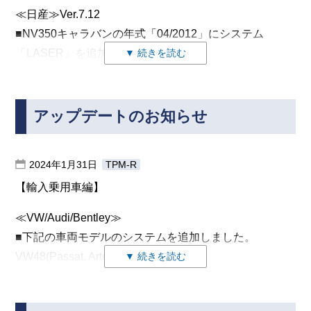
≪日産≫Ver.7.12
■NV350キャラバンの年式「04/2012」にシステム
「LASER」を追加し、
▼ 続きを読む
自己診断(故障コード読取、消去)および作業サポート
が実行可能となりました。
アップデートのお知らせ
≪マツダ≫Ver.6.61
作業サポートは以下の項目が実行可能です。
■ CX-60 で、次の診断機能 (故障コード読取/消去) に対
– ミリ波レーダ光軸調整
応しました。
2024年1月31日
TPM-R
– FEB作動時走行距離
ISB_AMP(通知・警報音アンプ）
【輸入乗用車編】
「ミリ波レーダ光軸調整」はエーミングモードからも実
DMCM（ドライブ・モータ・コントロール・モジュ
行可能となります。
≪VW/Audi/Bentley≫
ール）
※ DMCM（ドライブ・モータ・コントロール・モ
■下記の車両モデルのシステムを追加しました。
ジュール）は、車両型式
VW48(Passat, Arteon)
▼ 続きを読む
[KH3R3P(M-HEV)]が対象となります。
■ CX-60 で、次のデータモニタに対応しました。
01.エンジン
03.ABS
PCM（エンジン）