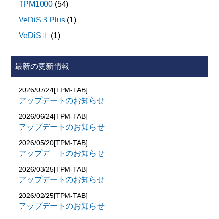
HU/ABS(ZF)
新規システムは以下のとおりです。
■2020年モデル 小型トラック(キャンター)
TPM1000
(54)
FSRR(右前サイド レーダ)は、「右前サイド レーダ
・サイドレーダ(リヤ右)
キャリブレーション
･ ISS
電動パーキングブレーキ
走行エーミング」を選択してください。
「サイドレーダ調整」
VeDiS 3 Plus
(1)
ISIM
■2019年モデル 中型トラック(ファイター)
･ 近接領域レーダ(SRR)
※4 FRの「走行エーミング」を実施できます。
インストルメント パネル クラスタ
･ 近接領域レーダ(SRR)
EPB整備モードの追加
VeDiSⅡ
(1)
HVAC (オートエアコン)
■2010年モデル 小型トラック(キャンターECO)
・EHS/PKB
Display Audio
キャリブレーション
電動パワーステアリングユニット
「初期位置調整」
･ ISS
■2010年モデル 小型トラック(キャンター)
バッテリーイコライザー
最新の更新情報
「パーキングブレーキ全解除」
HU/ABS(ZF)
･ ISS
･ モータコントロール(EMCM)
「ブレーキ状態確認」
IO Controller
SAS (ステアリング舵角センサー)
･ バッテリコントロール
ｵｰﾄﾏﾁｯｸ･ｴﾝｼﾞﾝ･ｽﾀｰﾄ･ｽﾄｯﾌﾟ 作動記録情報削除
■ 2011年～2021年モデルのエルフで以下の作業サポー
2026/07/24[TPM-TAB]
ワイヤレスアクセスモジュール
■2020年モデル 小型トラック(キャンター)
■2011年モデル 小型バス(ローザ)
アップデートのお知らせ
バッテリーイコライザー
トに対応しました。
･ ISS
DMS カメラ
･ ISS
ABS
IO Controller
2026/06/24[TPM-TAB]
ｵｰﾄﾏﾁｯｸ･ｴﾝｼﾞﾝ･ｽﾀｰﾄ･ｽﾄｯﾌﾟ 作動記録情報削除
アップデートのお知らせ
SRR(FR)
ワイヤレスアクセスモジュール
タイヤ径書き込み
･ 近接領域レーダ(SRR)
2026/05/20[TPM-TAB]
SRR(FC)
DMS カメラ
キャリブレーション
アップデートのお知らせ
SRR(FL)
■2010年モデル 小型トラック(キャンターECO)
SRR(FR)
2026/03/25[TPM-TAB]
･ ISS
オートライト
SRR(FC)
アップデートのお知らせ
ｵｰﾄﾏﾁｯｸ･ｴﾝｼﾞﾝ･ｽﾀｰﾄ･ｽﾄｯﾌﾟ 作動記録情報削除
SRR(FL)
2026/02/25[TPM-TAB]
･ モータコントロール(EMCM)
アップデートのお知らせ
オートライト
インバータ内電流センサ