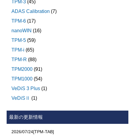
TPM-3
(45)
ADAS Calibration
(7)
TPM-6
(17)
nanoWIN
(16)
TPM-5
(59)
TPM-i
(65)
TPM-R
(88)
TPM2000
(91)
TPM1000
(54)
VeDiS 3 Plus
(1)
VeDiSⅡ
(1)
最新の更新情報
2026/07/24[TPM-TAB]