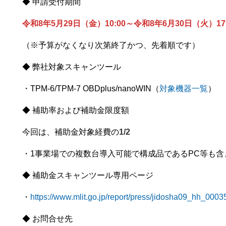
◆ 申請受付期間
令和8年5月29日（金）10:00～令和8年6月30日（火）1
（※予算がなくなり次第終了かつ、先着順です）
◆ 弊社対象スキャンツール
・TPM-6/TPM-7 OBDplus/nanoWIN（
対象機器一覧
）
◆ 補助率および補助金限度額
今回は、補助金対象経費の
1/2
・1事業場での複数台導入可能で構成品であるPC等も含
◆ 補助金スキャンツール専用ページ
・
https://www.mlit.go.jp/report/press/jidosha09_hh_0003
◆ お問合せ先