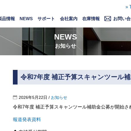
» 
製品情報
NEWS
サポート
会社案内
在庫情報
お問い合
製品情報
バージョンアップ情報
ソフト一覧
対象車種一覧
サポート情報
ダウンロード
購入について
ごあいさつ
会社概要
徹底した自社開発
ストーリー
採用情報
募集要項
お問い合わせ
解析依頼
NEWS
お知らせ
令和7年度 補正予算スキャンツール
2026年5月22日
/
お知らせ
令和7年度 補正予算スキャンツール補助金公募が開始さ
報道発表資料