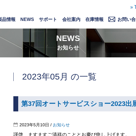
» 
製品情報
NEWS
サポート
会社案内
在庫情報
お問い合
製品情報
バージョンアップ情報
ソフト一覧
対象車種一覧
サポート情報
ダウンロード
購入について
ごあいさつ
会社概要
徹底した自社開発
ストーリー
採用情報
募集要項
お問い合わせ
解析依頼
NEWS
お知らせ
2023年05月 の一覧
第37回オートサービスショー2023
2023年5月10日
/
お知らせ
謹啓 ますますご清祥のこととお慶び申し上げます。