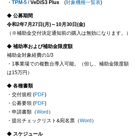
・
TPM-5
/
VeDiS3 Plus
(
対象機種一覧表
)
◆
公募期間
令和2年7月27日(月)～10月30日(金)
（※補助金交付決定通知前の購入は無効になります。）
◆
補助率および補助金限度額
補助金対象経費の1/3
・1事業場での複数台導入可能。（但し、補助金限度額
は15万円）
◆
各種書類
・交付規程 (
PDF
)
・公募要領 (
PDF
)
・申請書類（
Word
）
・提出チェックリスト&宛名票（
Word
）
◆
スケジュール