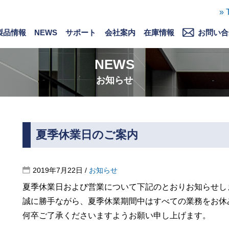
» 
製品情報
NEWS
サポート
会社案内
在庫情報
お問い合
製品情報
バージョンアップ情報
ソフト一覧
対象車種一覧
サポート情報
ダウンロード
購入について
ごあいさつ
会社概要
徹底した自社開発
ストーリー
採用情報
募集要項
お問い合わせ
解析依頼
NEWS
お知らせ
夏季休業日のご案内
2019年7月22日
/
お知らせ
夏季休業日および営業について下記のとおりお知らせし
誠に勝手ながら、夏季休業期間中はすべての業務をお休
何卒ご了承くださいますようお願い申し上げます。