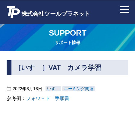
株式会社ツールプラネット
SUPPORT
サポート情報
［いすゞ］VAT カメラ学習
2022年6月16日
いすゞ
エーミング関連
参考例：
フォワ－ド 手順書